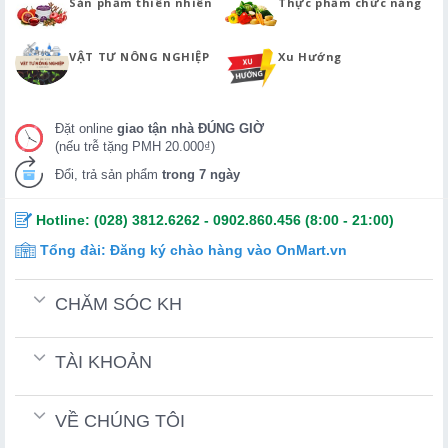
Sản phẩm thiên nhiên
Thực phẩm chức năng
VẬT TƯ NÔNG NGHIỆP
Xu Hướng
Đặt online
giao tận nhà ĐÚNG GIỜ
(nếu trễ tặng PMH 20.000₫)
Đổi, trả sản phẩm
trong 7 ngày
Hotline:
(028) 3812.6262
-
0902.860.456
(8:00 - 21:00)
Tổng đài:
Đăng ký chào hàng vào OnMart.vn
CHĂM SÓC KH
TÀI KHOẢN
VỀ CHÚNG TÔI