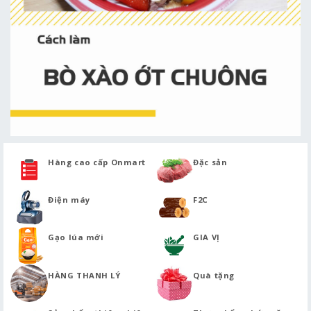
Hàng cao cấp Onmart
Đặc sản
Điện máy
F2C
Gạo lúa mới
GIA VỊ
HÀNG THANH LÝ
Quà tặng