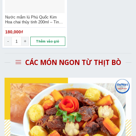
Nước mắm lú Phú Quốc Kim
Hoa chai thủy tinh 200ml – Tinh
hoa quà Việt
180,000
₫
Nước mắm lú Phú Quốc Kim Hoa chai thủy tinh 200ml - Tinh ho
Thêm vào giỏ
CÁC MÓN NGON TỪ THỊT BÒ