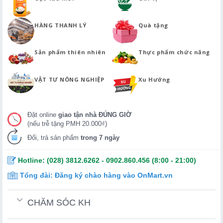
HÀNG THANH LÝ
Quà tặng
Sản phẩm thiên nhiên
Thực phẩm chức năng
VẬT TƯ NÔNG NGHIỆP
Xu Hướng
Đặt online
giao tận nhà ĐÚNG GIỜ
(nếu trễ tặng PMH 20.000₫)
Đổi, trả sản phẩm
trong 7 ngày
Hotline:
(028) 3812.6262
-
0902.860.456
(8:00 - 21:00)
Tổng đài:
Đăng ký chào hàng vào OnMart.vn
CHĂM SÓC KH