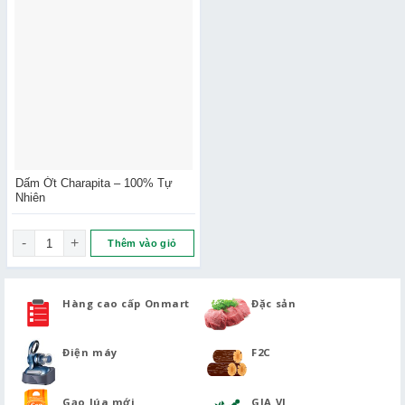
Dấm Ớt Charapita – 100% Tự
Nhiên
Dấm Ớt Charapita – 100% Tự Nhiên số lượng
Thêm vào giỏ
Hàng cao cấp Onmart
Đặc sản
Điện máy
F2C
Gạo lúa mới
GIA VỊ