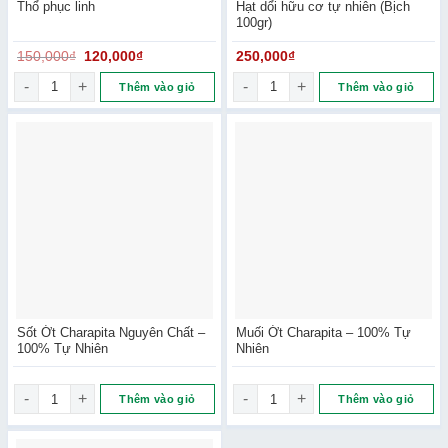
Thổ phục linh
Hạt dổi hữu cơ tự nhiên (Bịch
100gr)
150,000
₫
120,000
₫
250,000
₫
Thổ phục linh số lượng
Hạt dổi hữu cơ tự nhiên (Bịch 
Thêm vào giỏ
Thêm vào giỏ
Sốt Ớt Charapita Nguyên Chất –
Muối Ớt Charapita – 100% Tự
100% Tự Nhiên
Nhiên
Sốt Ớt Charapita Nguyên Chất – 100% Tự Nhiên số lượng
Muối Ớt Charapita – 100% Tự N
Thêm vào giỏ
Thêm vào giỏ