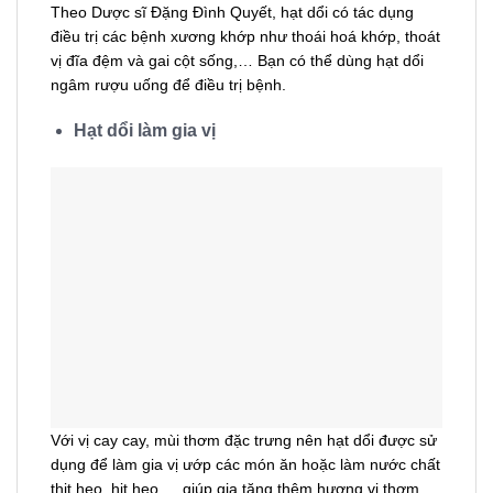
Theo Dược sĩ Đặng Đình Quyết, hạt dổi có tác dụng
điều trị các bệnh xương khớp như thoái hoá khớp, thoát
vị đĩa đệm và gai cột sống,… Bạn có thể dùng hạt dổi
ngâm rượu uống để điều trị bệnh.
Hạt dổi làm gia vị
Với vị cay cay, mùi thơm đặc trưng nên hạt dổi được sử
dụng để làm gia vị ướp các món ăn hoặc làm nước chất
thịt heo, hịt heo,… giúp gia tăng thêm hương vị thơm