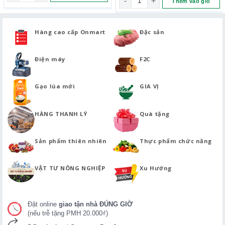
Thêm vào giỏ
Hàng cao cấp Onmart
Đặc sản
Điện máy
F2C
Gạo lúa mới
GIA VỊ
HÀNG THANH LÝ
Quà tặng
Sản phẩm thiên nhiên
Thực phẩm chức năng
VẬT TƯ NÔNG NGHIỆP
Xu Hướng
Đặt online
giao tận nhà ĐÚNG GIỜ
(nếu trễ tặng PMH 20.000₫)