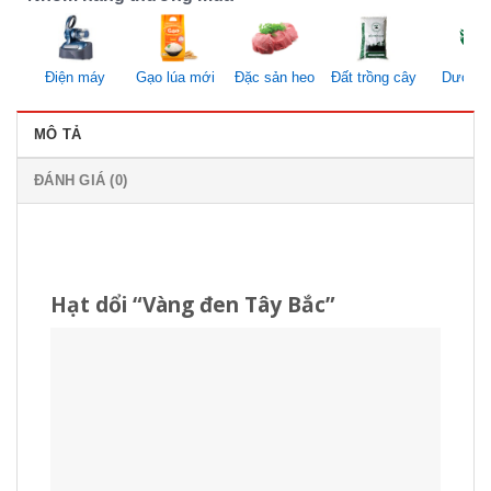
Điện máy
Gạo lúa mới
Đặc sản heo
Đất trồng cây
Dược li
MÔ TẢ
ĐÁNH GIÁ (0)
Hạt dổi “Vàng đen Tây Bắc”