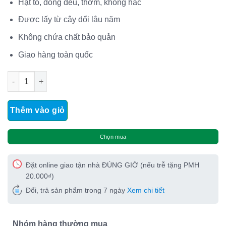
Hạt to, đồng đều, thơm, không hắc
Được lấy từ cây dổi lâu năm
Không chứa chất bảo quản
Giao hàng toàn quốc
Hạt dổi hữu cơ tự nhiên (Bịch 100gr) số lượng
Thêm vào giỏ
Chọn mua
Đặt online giao tận nhà ĐÚNG GIỜ (nếu trễ tặng PMH
20.000₫)
Đổi, trả sản phẩm trong 7 ngày
Xem chi tiết
Nhóm hàng thường mua