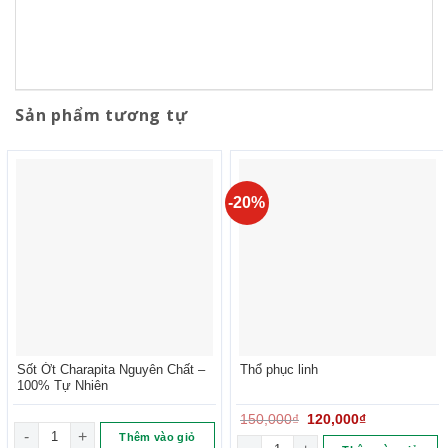
Sản phẩm tương tự
-20%
Sốt Ớt Charapita Nguyên Chất –
Thổ phục linh
100% Tự Nhiên
150,000
₫
120,000
₫
Sốt Ớt Charapita Nguyên Chất – 100% Tự Nhiên số lượng
Thêm vào giỏ
Thổ phục linh số lượng