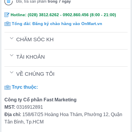
Đổi, trả sản phẩm
trong 7 ngày
Hotline:
(028) 3812.6262
-
0902.860.456
(8:00 - 21:00)
Tổng đài:
Đăng ký chào hàng vào OnMart.vn
CHĂM SÓC KH
TÀI KHOẢN
VỀ CHÚNG TÔI
Trực thuộc:
Công ty Cổ phần Fast Marketing
MST:
0316912891
Địa chỉ:
158/67/25 Hoàng Hoa Thám, Phường 12, Quận
Tân Bình, Tp.HCM