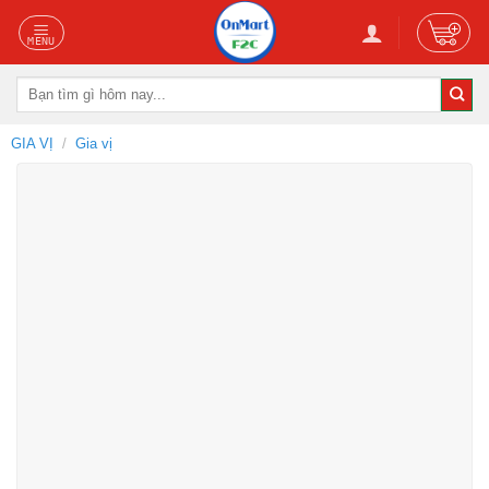
Skip
to
content
Tìm
kiếm:
GIA VỊ
/
Gia vị