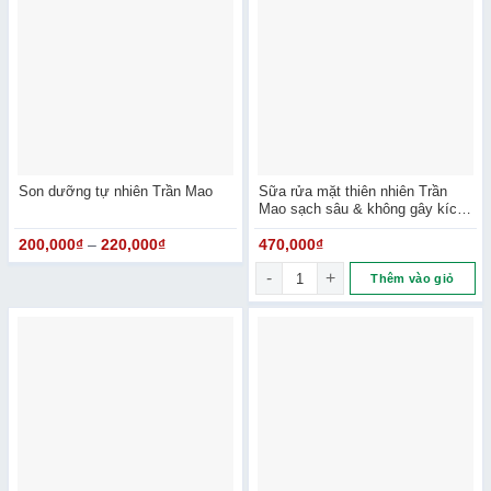
Son dưỡng tự nhiên Trần Mao
Sữa rửa mặt thiên nhiên Trần
Mao sạch sâu & không gây kích
ứng
200,000
₫
–
220,000
₫
470,000
₫
Sữa rửa mặt thiên nhiên Trần 
Thêm vào giỏ