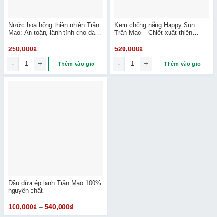
Nước hoa hồng thiên nhiên Trần
Kem chống nắng Happy Sun
Mao: An toàn, lành tính cho da
Trần Mao – Chiết xuất thiên
nhạy cảm
nhiên an toàn
250,000
₫
520,000
₫
Nước hoa hồng thiên nhiên Trần Mao: An toàn, lành tính cho 
Kem chống nắng Happy Sun Trần
Thêm vào giỏ
Thêm vào giỏ
Dầu dừa ép lạnh Trần Mao 100%
nguyên chất
100,000
₫
–
540,000
₫