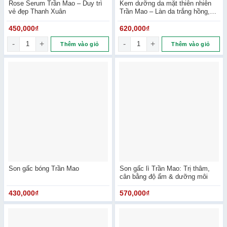
Rose Serum Trần Mao – Duy trì
Kem dưỡng da mặt thiên nhiên
vẻ đẹp Thanh Xuân
Trần Mao – Làn da trắng hồng,
mịn màng
450,000
₫
620,000
₫
Rose Serum Trần Mao - Duy trì vẻ đẹp Thanh Xuân số lượng
Kem dưỡng da mặt thiên nhiên 
Thêm vào giỏ
Thêm vào giỏ
Son gấc bóng Trần Mao
Son gấc lì Trần Mao: Trị thâm,
cân bằng độ ẩm & dưỡng môi
430,000
₫
570,000
₫