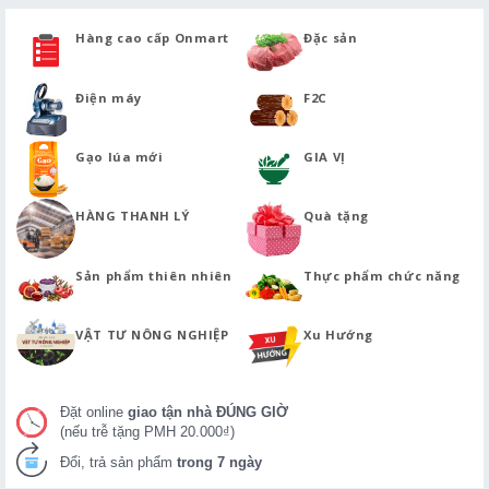
Hàng cao cấp Onmart
Đặc sản
Điện máy
F2C
Gạo lúa mới
GIA VỊ
HÀNG THANH LÝ
Quà tặng
Sản phẩm thiên nhiên
Thực phẩm chức năng
VẬT TƯ NÔNG NGHIỆP
Xu Hướng
Đặt online
giao tận nhà ĐÚNG GIỜ
(nếu trễ tặng PMH 20.000₫)
Đổi, trả sản phẩm
trong 7 ngày