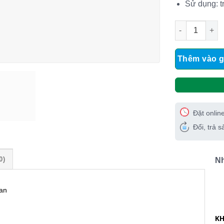
Sử dụng: tr
LED dây đôi 5
Thêm vào g
Đặt onlin
Đổi, trả 
0)
N
an
KH