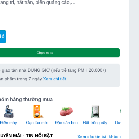
ang trí, hắt trần, biển quảng cáo,…
730 siêu sáng số lượng
iỏ
Chọn mua
e giao tận nhà ĐÚNG GIỜ (nếu trễ tặng PMH 20.000₫)
sản phẩm trong 7 ngày
Xem chi tiết
hóm hàng thường mua
Điện máy
Gạo lúa mới
Đặc sản heo
Đất trồng cây
Dược liệu
UYẾN MÃI - TIN NỔI BẬT
Xem các tin bài khác