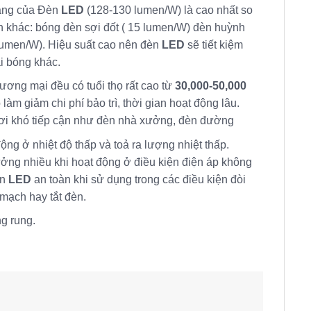
sáng của Đèn
LED
(128-130 lumen/W) là cao nhất so
n khác: bóng đèn sợi đốt ( 15 lumen/W) đèn huỳnh
lumen/W). Hiệu suất cao nên đèn
LED
sẽ tiết kiệm
i bóng khác.
ương mại đều có tuổi thọ rất cao từ
30,000-50,000
 làm giảm chi phí bảo trì, thời gian hoạt động lâu.
ơi khó tiếp cận như đèn nhà xưởng, đèn đường
ộng ở nhiệt độ thấp và toả ra lượng nhiệt thấp.
ởng nhiều khi hoạt động ở điều kiện điện áp không
èn
LED
an toàn khi sử dụng trong các điều kiện đòi
mạch hay tắt đèn.
g rung.