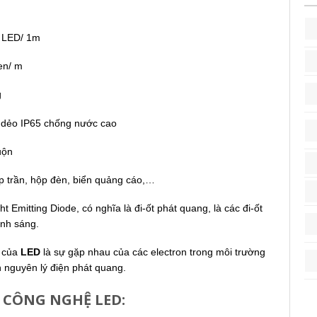
 LED/ 1m
en/ m
g
c dẻo IP65 chống nước cao
uộn
lắp trần, hộp đèn, biển quảng cáo,…
ght Emitting Diode, có nghĩa là đi-ốt phát quang, là các đi-ốt
ánh sáng.
g của
LED
là sự gặp nhau của các electron trong môi trường
n nguyên lý điện phát quang.
 CÔNG NGHỆ LED: