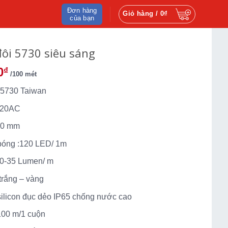
Đơn hàng
Giỏ hàng /
0
₫
của bạn
đôi 5730 siêu sáng
0
₫
/100 mét
 5730 Taiwan
 220AC
 10 mm
bóng :120 LED/ 1m
30-35 Lumen/ m
trắng – vàng
 silicon đục dẻo IP65 chống nước cao
100 m/1 cuộn