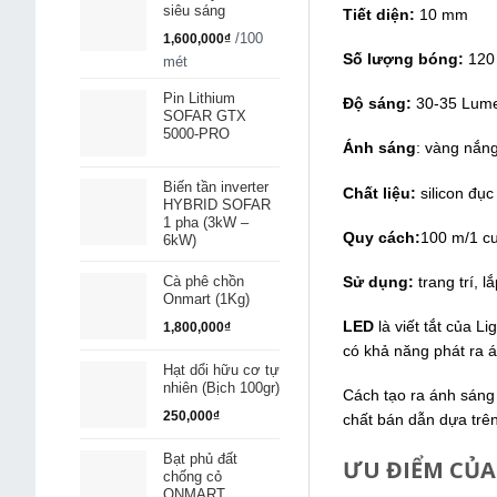
siêu sáng
Tiết diện:
10 mm
/100
1,600,000
₫
Số lượng bóng:
120
mét
Pin Lithium
Độ sáng:
30-35 Lum
SOFAR GTX
5000-PRO
Ánh sáng
: vàng nắn
Biến tần inverter
Chất liệu:
silicon đụ
HYBRID SOFAR
1 pha (3kW –
Quy cách:
100 m/1 c
6kW)
Sử dụng:
trang trí, 
Cà phê chồn
Onmart (1Kg)
LED
là viết tắt của Li
1,800,000
₫
có khả năng phát ra 
Hạt dổi hữu cơ tự
nhiên (Bịch 100gr)
Cách tạo ra ánh sán
250,000
₫
chất bán dẫn dựa trê
Bạt phủ đất
ƯU ĐIỂM CỦA
chống cỏ
ONMART