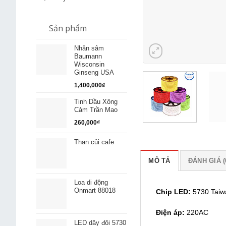
Sản phẩm
Nhân sâm
Baumann
Wisconsin
Ginseng USA
1,400,000
₫
Tinh Dầu Xông
Cảm Trần Mao
260,000
₫
Than củi cafe
MÔ TẢ
ĐÁNH GIÁ (
Loa di động
Onmart 88018
Chip LED:
5730 Taiw
Điện áp:
220AC
LED dây đôi 5730