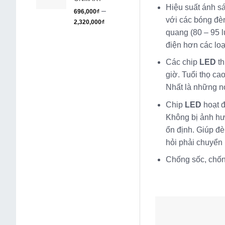
Hiệu suất ánh 
–
696,000
₫
với các bóng đè
2,320,000
₫
quang (80 – 95 
điện hơn các loạ
Các chip
LED
th
giờ. Tuổi thọ cao
Nhất là những n
Chip
LED
hoạt đ
Không bị ảnh hư
ổn định. Giúp đ
hỏi phải chuyển 
Chống sốc, chốn