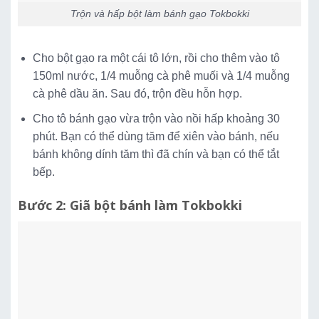
Trộn và hấp bột làm bánh gạo Tokbokki
Cho bột gạo ra một cái tô lớn, rồi cho thêm vào tô
150ml nước, 1/4 muỗng cà phê muối và 1/4 muỗng
cà phê dầu ăn. Sau đó, trộn đều hỗn hợp.
Cho tô bánh gạo vừa trộn vào nồi hấp khoảng 30
phút. Bạn có thể dùng tăm để xiên vào bánh, nếu
bánh không dính tăm thì đã chín và bạn có thể tắt
bếp.
Bước 2: Giã bột bánh làm Tokbokki