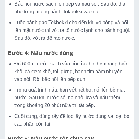
Bắc nồi nước sạch lên bếp và nấu sôi. Sau đó, thả
nhẹ từng miếng bánh Tokbokki vào nồi.
Luộc bánh gạo Tokbokki cho đến khi vỏ bóng và nổi
lên mặt nước thì vớt ra tô nước lạnh cho bánh nguội.
Sau đó, vớt ra để ráo nước.
Bước 4: Nấu nước dùng
Đổ 600ml nước sạch vào nồi rồi cho thêm rong biển
khô, cá cơm khô, tỏi, gừng, hành tím băm nhuyễn
vào nồi. Rồi bắc nồi lên bếp đun.
Trong quá trình nấu, bạn vớt hết bọt nổi lên bề mặt
nước. Sau khi nước sôi hạ nhỏ lửa và nấu thêm
trong khoảng 20 phút nữa thì tắt bếp.
Cuối cùng, dùng rây để lọc lấy nước dùng và loại bỏ
các phần còn lại.
Bước 5: Nấu nước sốt chua cay