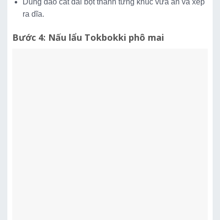
Dùng dao cắt dải bột thành từng khúc vừa ăn và xếp
ra dĩa.
Bước 4: Nấu lẩu Tokbokki phô mai