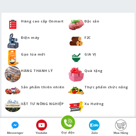
Hàng cao cấp Onmart
Đặc sản
Điện máy
F2C
Gạo lúa mới
GIA VỊ
HÀNG THANH LÝ
Quà tặng
Sản phẩm thiên nhiên
Thực phẩm chức năng
VẬT TƯ NÔNG NGHIỆP
Xu Hướng
Đặt online
giao tận nhà ĐÚNG GIỜ
(nếu trễ tặng PMH 20.000₫)
Gọi điện
Messenger
Youtube
Zalo
Mua Hàng