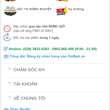
VẬT TƯ NÔNG NGHIỆP
Xu Hướng
Đặt online
giao tận nhà ĐÚNG GIỜ
(nếu trễ tặng PMH 20.000₫)
Đổi, trả sản phẩm
trong 7 ngày
Hotline:
(028) 3812.6262
-
0902.860.456
(8:00 - 21:00)
Tổng đài:
Đăng ký chào hàng vào OnMart.vn
CHĂM SÓC KH
TÀI KHOẢN
VỀ CHÚNG TÔI
Trực thuộc: