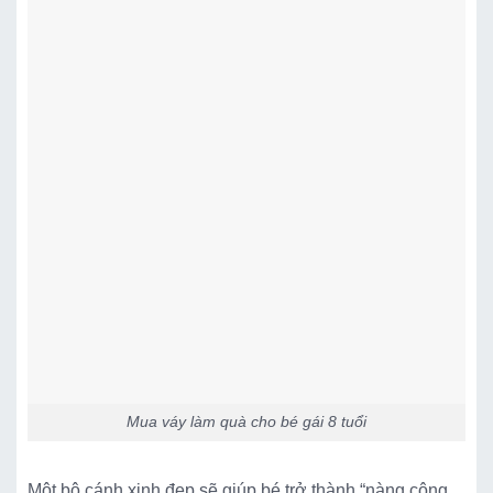
Mua váy làm quà cho bé gái 8 tuổi
Một bộ cánh xinh đẹp sẽ giúp bé trở thành “nàng công