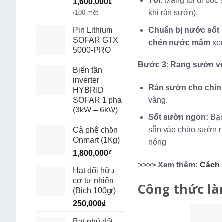
Tỏi:
Mang tỏi đi bóc 
1,600,000
₫
khi rán sườn).
/100 mét
Chuẩn bị nước sốt 
Pin Lithium
SOFAR GTX
chén nước mắm
xe
5000-PRO
Bước 3: Rang sườn vớ
Biến tần
inverter
Rán sườn cho chín
HYBRID
SOFAR 1 pha
vàng.
(3kW – 6kW)
Sốt sườn ngon:
Bạn
sẵn vào chảo sườn no
Cà phê chồn
Onmart (1Kg)
nóng.
1,800,000
₫
>>>> Xem thêm:
Cách 
Hạt dổi hữu
cơ tự nhiên
Công thức l
(Bịch 100gr)
250,000
₫
Bạt phủ đất