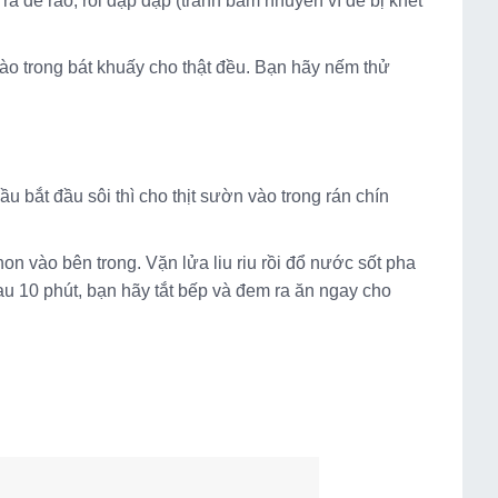
a để ráo, rồi đập dập (tránh băm nhuyễn vì dễ bị khét
vào trong bát khuấy cho thật đều. Bạn hãy nếm thử
 bắt đầu sôi thì cho thịt sườn vào trong rán chín
n vào bên trong. Vặn lửa liu riu rồi đổ nước sốt pha
au 10 phút, bạn hãy tắt bếp và đem ra ăn ngay cho