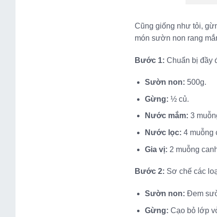
Cũng giống như tỏi, gừ
món sườn non rang mắm
Bước 1:
Chuẩn bị đầy 
Sườn non:
500g.
Gừng:
½ củ.
Nước mắm:
3 muỗng
Nước lọc:
4 muỗng 
Gia vị:
2 muỗng canh
Bước 2:
Sơ chế các loạ
Sườn non:
Đem sườn
Gừng:
Cạo bỏ lớp v