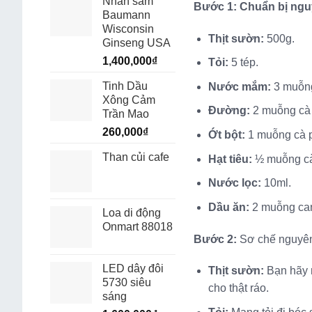
Nhân sâm
Bước 1: Chuẩn bị ngu
Baumann
Wisconsin
Thịt sườn:
500g.
Ginseng USA
1,400,000
₫
Tỏi:
5 tép.
Tinh Dầu
Nước mắm:
3 muỗn
Xông Cảm
Đường:
2 muỗng cà
Trần Mao
260,000
₫
Ớt bột:
1 muỗng cà 
Than củi cafe
Hạt tiêu:
½ muỗng cà
Nước lọc:
10ml.
Dầu ăn:
2 muỗng ca
Loa di động
Onmart 88018
Bước 2:
Sơ chế nguyên
LED dây đôi
Thịt sườn:
Bạn hãy m
5730 siêu
cho thật ráo.
sáng