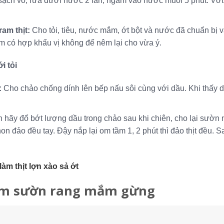
sạch vỏ, rửa dưới nước 2 lần, ngâm vào nước muối 5 phút. Vớt r
ram thịt:
Cho tỏi, tiêu, nước mắm, ớt bột và nước đã chuẩn bị 
m có hợp khẩu vị không để nêm lại cho vừa ý.
i tỏi
:
Cho chảo chống dính lên bếp nấu sôi cùng với dầu. Khi thấy dầu
 hãy đổ bớt lượng dầu trong chảo sau khi chiên, cho lại sườn no
n đảo đều tay. Đậy nắp lại om tầm 1, 2 phút thì đảo thịt đều. S
làm thịt lợn xào sả ớt
àm sườn rang mắm gừng