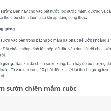
g sườn:
Bạn hãy cho vào bát nước lọc nước mắm, đường và các l
ó thể điều chỉnh thêm sau khi áp dụng công thức.
ng gừng
 sườn vào bên trong bát nước mắm đã
pha chế
ướp khoảng 1 
c:
Đặt chảo chống dính lên bếp, đổ dầu vào đun sôi rồi cho sườn
ưới.
m gừng:
Sau khi đã chiên sườn xong, bạn hãy đổ bớt lượng dầ
ớc đó vào om trong 10 phút đến khi sệt lại thì cho gừng tươi 
vị.
àm sườn chiên mắm ruốc