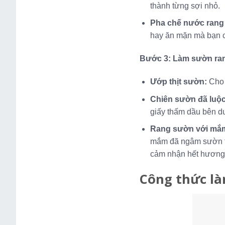
thành từng sợi nhỏ.
Pha chế nước ran
hay ăn mặn mà bạn c
Bước 3: Làm sườn ra
Ướp thịt sườn:
Cho
Chiên sườn đã luộ
giấy thấm dầu bên d
Rang sườn với mắ
mắm đã ngâm sườn trư
cảm nhận hết hương 
Công thức l