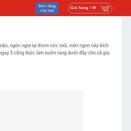
Đơn hàng
Giỏ hàng /
0
₫
của bạn
mặn, ngòn ngọt lại thơm nức mũi, món ngon này kích
ử ngay 5 công thức làm sườn rang dưới đây cho cả gia