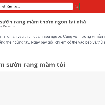
m sườn rang mắm thơm ngon tại nhà
by
Onmart.vn
àm món ăn yêu thích của nhiều người. Cùng với hương vị mằn 
hẳng thể ngừng tay. Ngay bây giờ, chị em có thể vào bếp và th
àm sườn rang mắm tỏi