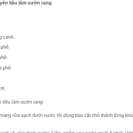
yên liệu làm sườn rang
g canh.
 phê.
phê.
 phê.
nh.
 liệu làm sườn rang
ang rửa sạch dưới nước rồi dùng dao cắt nhỏ thành từng khúc