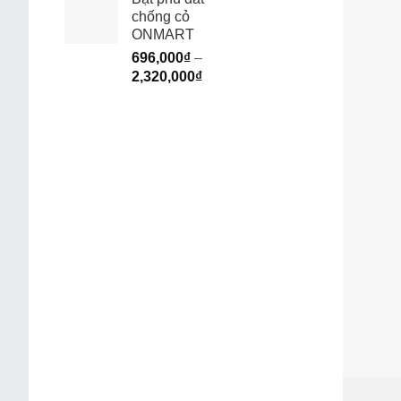
chống cỏ
ONMART
696,000
₫
–
2,320,000
₫