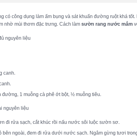
ng có công dụng làm ấm bụng và sát khuẩn đường ruột khá tốt.
 nhờ mùi thơm đặc trưng. Cách làm
sườn rang nước mắm
v
đủ nguyên liệu
 canh.
canh.
 đường, 1 muỗng cà phê ớt bột, ½ muỗng tiêu.
i nguyên liệu
 đi rửa sạch, cắt khúc rồi nấu nước sôi luộc sườn sơ.
ỏ bên ngoài, đem đi rửa dưới nước sạch. Ngâm gừng tươi trong 