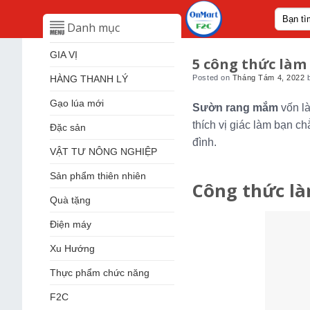
Skip
Tìm
to
Danh mục
kiếm:
content
GIA VỊ
5 công thức là
HÀNG THANH LÝ
Posted on
Tháng Tám 4, 2022
Gạo lúa mới
Sườn rang mắm
vốn l
thích vị giác làm bạn c
Đặc sản
đình.
VẬT TƯ NÔNG NGHIỆP
Sản phẩm thiên nhiên
Công thức l
Quà tặng
Điện máy
Xu Hướng
Thực phẩm chức năng
F2C