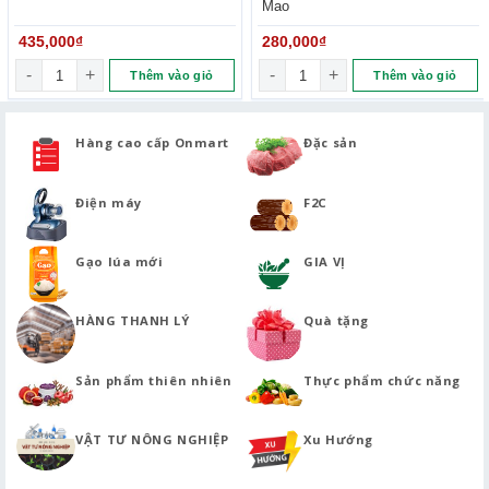
Mao
435,000
₫
280,000
₫
Bông atiso sấy khô loại 1 số lượng
Kem mặt nạ matcha Oolong Tr
Thêm vào giỏ
Thêm vào giỏ
Hàng cao cấp Onmart
Đặc sản
Điện máy
F2C
Gạo lúa mới
GIA VỊ
HÀNG THANH LÝ
Quà tặng
Sản phẩm thiên nhiên
Thực phẩm chức năng
VẬT TƯ NÔNG NGHIỆP
Xu Hướng