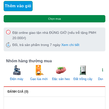
Thêm vào giỏ
Chọn mua
Đặt online giao tận nhà ĐÚNG GIỜ (nếu trễ tặng PMH
20.000₫)
Đổi, trả sản phẩm trong 7 ngày
Xem chi tiết
Nhóm hàng thường mua
Điện máy
Gạo lúa mới
Đặc sản heo
Đất trồng cây
Dược li
ĐÁNH GIÁ (0)