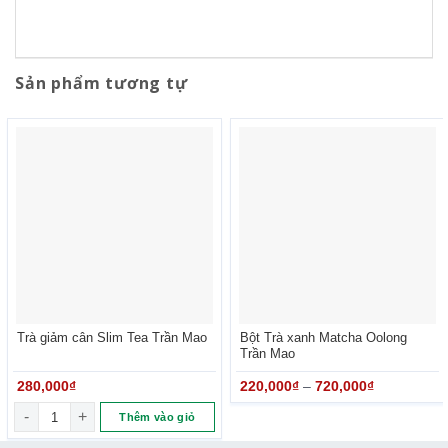
Sản phẩm tương tự
Trà giảm cân Slim Tea Trần Mao
Bột Trà xanh Matcha Oolong
Trần Mao
280,000
₫
220,000
₫
–
720,000
₫
Trà giảm cân Slim Tea Trần Mao số lượng
Thêm vào giỏ