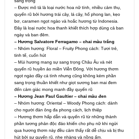
sang trọng
– Được mô tả là loại nước hoa nữ tính, nhiều cảm thụ,
quyến rũ bởi hương trái cây, lá cây, hổ phong lan, kẹo
bơ, caramen ngọt ngào và hoắc hương từ Indonesia.
Đây là loại nước hoa thanh khiết thích hợp dùng cả ban
ngày và ban đêm.
– H
ư
ơng Salvatore Ferragamo – chai màu trắng
– Nhóm hương: Floral – Fruity Phong cách: Tươi trẻ,
tinh tế, cuốn hút
– Mùi hương mang sự sang trọng Châu Âu và nét
quyến rũ huyền ảo miền Viễn Đông. Với hương thơm
ngọt ngào đầy cá tính nhưng cũng không kém phần
sang trọng thuần khiết như giọt sương ban mai đem
đến cảm giác mong manh đầy quyến rũ
– H
ư
ơng Jean Paul Gaultier – chai màu đen
– Nhóm hương: Oriental – Woody Phong cách: dành
cho người đàn ông đa phong cách, lịch thiệp
– Hương thơm hấp dẫn và quyến rũ từ những thành
phần tương phản độc đáo khiến cho phụ nữ khi ngửi
qua hương thơm này đều cảm thấy rất dễ chịu và bị thu
hút bởi sự quyến rũ, nhẹ nhàng và nồng ấm.