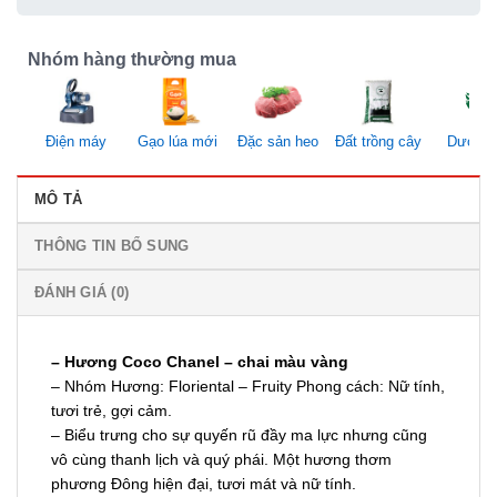
Nhóm hàng thường mua
Điện máy
Gạo lúa mới
Đặc sản heo
Đất trồng cây
Dược li
MÔ TẢ
THÔNG TIN BỔ SUNG
ĐÁNH GIÁ (0)
– H
ư
ơng Coco Chanel – chai màu vàng
– Nhóm Hương: Floriental – Fruity Phong cách: Nữ tính,
tươi trẻ, gợi cảm.
– Biểu trưng cho sự quyến rũ đầy ma lực nhưng cũng
vô cùng thanh lịch và quý phái. Một hương thơm
phương Đông hiện đại, tươi mát và nữ tính.