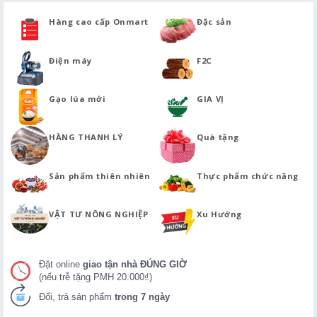
Hàng cao cấp Onmart
Đặc sản
Điện máy
F2C
Gạo lúa mới
GIA VỊ
HÀNG THANH LÝ
Quà tặng
Sản phẩm thiên nhiên
Thực phẩm chức năng
VẬT TƯ NÔNG NGHIỆP
Xu Hướng
Đặt online
giao tận nhà ĐÚNG GIỜ
(nếu trễ tặng PMH 20.000₫)
Đổi, trả sản phẩm
trong 7 ngày