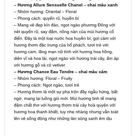
– H
ư
ơng Allure Sensuelle Chanel – chai màu xanh
– Nhóm hương: Oriental – Floral
– Phong cách: quyến rũ, huyền bí
– Mang vẻ đẹp kín đáo, ngọt ngào phương Đông với
nét quyến rũ, say đắm, nồng nàn của mùi hương cổ
điển. Đây là một loại nước hoa huyền bí, gợi cảm với
hương thơm đặc trưng của hổ phách, tươi trẻ với
hương cam, lãng mạn nữ tính với hương hoa hồng,
diên vĩ và hoa lài, ngọt ngào với hương trái cây, ấm áp
với hương gỗ và cỏ vetiver
– Hương Chance Eau Tendre – chai màu xám
– Nhóm hương: Floral – Fruity
– Phong cách: Ngọt ngào, tươi trẻ
– Hương thơm là một sự pha trộn đầy ngẫu hứng, bất
ngờ, mang lại luồng gió mới. Mùi hương tinh tế mang
đậm chất thơ với hương thơm trái cây hoà quyện với
hương hoa thanh khiết, tuy nhẹ nhàng nhưng vẫn toát
lên vẻ sống động như những làn sóng xanh êm dịu