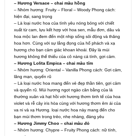
– H
ư
ơng Versace – chai màu hồng
– Nhóm hương: Fruity – Floral – Woody Phong cách:
hiện đại, sang trọng
– Là loại nước hoa của tình yêu nóng bỏng với chiết
xuất từ cam, lựu kết hợp với hoa sen, mẫu đơn, dâu và
hoa mộc lan đem đến một nhịp sống sôi động và thăng
hoa hơn. Cùng với sự lắng đọng của hổ phách và xạ
hương cho bạn cảm giác khoan khoái. Đây là mùi
hương không thể thiếu của cô nàng cá tính, gợi cảm.
– H
ư
ơng Lolita Empica – chai màu tím
– Nhóm hương: Oriental – Vanilla Phong cách: Gợi cảm,
lãng mạn, quyến rũ
– Là loại nước hoa mang đến vẻ đẹp thần tiên, gợi cảm
và quyến rũ. Mùi hương ngọt ngào cân bằng của lá
thường xuân và hạt hồi với hương thơm tinh tế của hoa
violet và rễ cây iris hòa cùng với hương thơm êm ái của
va ni và xạ Hương. loại nước hoa này mang đến cho
bạn mùi thơm trong trẻo, nhẹ nhàng, đáng yêu
– H
ư
ơng Jimmy Choo – chai màu đỏ
– Nhóm hương: Chypre – Fruity Phong cách: nữ tính,