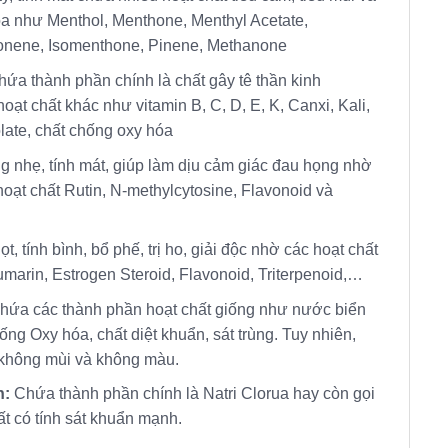
hóa như Menthol, Menthone, Menthyl Acetate,
nene, Isomenthone, Pinene, Methanone
hứa thành phần chính là chất gây tê thần kinh
oạt chất khác như vitamin B, C, D, E, K, Canxi, Kali,
late, chất chống oxy hóa
g nhẹ, tính mát, giúp làm dịu cảm giác đau họng nhờ
oạt chất Rutin, N-methylcytosine, Flavonoid và
ọt, tính bình, bổ phế, trị ho, giải độc nhờ các hoạt chất
umarin, Estrogen Steroid, Flavonoid, Triterpenoid,…
hứa các thành phần hoạt chất giống như nước biển
ng Oxy hóa, chất diệt khuẩn, sát trùng. Tuy nhiên,
không mùi và không màu.
n:
Chứa thành phần chính là Natri Clorua hay còn gọi
ất có tính sát khuẩn mạnh.