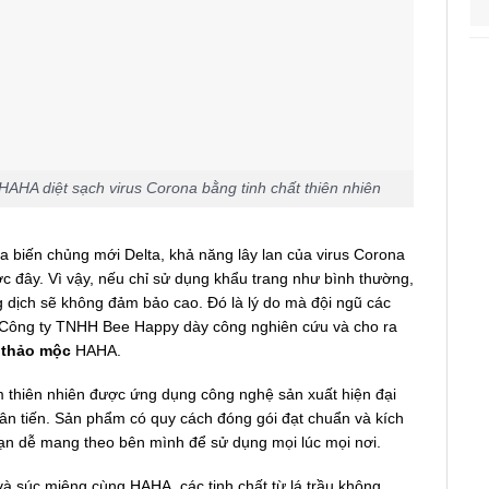
AHA diệt sạch virus Corona bằng tinh chất thiên nhiên
a biến chủng mới Delta, khả năng lây lan của virus Corona
c đây. Vì vậy, nếu chỉ sử dụng khẩu trang như bình thường,
 dịch sẽ không đảm bảo cao. Đó là lý do mà đội ngũ các
 Công ty TNHH Bee Happy dày công nghiên cứu và cho ra
 thảo mộc
HAHA.
 thiên nhiên được ứng dụng công nghệ sản xuất hiện đại
tân tiến. Sản phẩm có quy cách đóng gói đạt chuẩn và kích
ạn dễ mang theo bên mình để sử dụng mọi lúc mọi nơi.
à súc miệng cùng HAHA, các tinh chất từ lá trầu không,