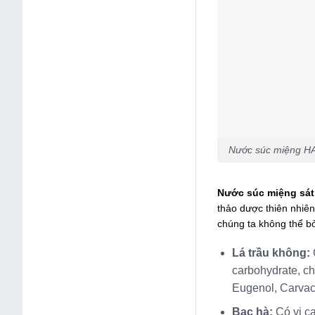
Nước súc miệng HAH
Nước súc miệng sá
thảo dược thiên nhiên
chúng ta không thể bỏ
Lá trầu không:
carbohydrate, ch
Eugenol, Carvacr
Bạc hà:
Có vị ca