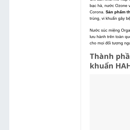
bạc hà, nước Ozone v
Corona.
Sản phẩm t
trùng, vi khuẩn gây b
Nước súc miệng Orga
lưu hành trên toàn q
cho mọi đối tượng ng
Thành phần
khuẩn HA