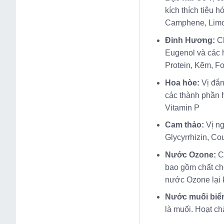
kích thích tiêu 
Camphene, Limo
Đinh Hương:
C
Eugenol và các h
Protein, Kẽm, Fo
Hoa hòe:
Vị đắn
các thành phần h
Vitamin P
Cam thảo:
Vị ng
Glycyrrhizin, Co
Nước Ozone:
C
bao gồm chất chố
nước Ozone lại 
Nước muối biể
là muối. Hoạt ch