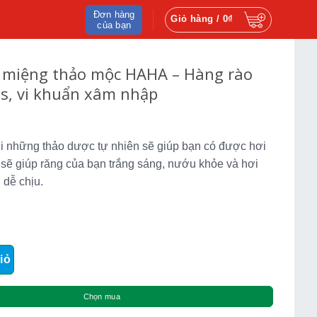
Đơn hàng
Giỏ hàng /
0
₫
của bạn
 miệng thảo mộc HAHA – Hàng rào
us, vi khuẩn xâm nhập
i những thảo dược tự nhiên sẽ giúp bạn có được hơi
sẽ giúp răng của bạn trắng sáng, nướu khỏe và hơi
 dễ chịu.
g thảo mộc HAHA - Hàng rào ngăn virus, vi khuẩn xâm nhập số 
iỏ
Chọn mua