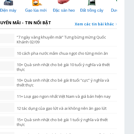
Điện máy
Gạo lúa mới
Đặc sản heo
Đất trồng cây
Dược liệu
UYẾN MÃI - TIN NỔI BẬT
Xem các tin bài khác
“7 ngày vàng khuyến mãi” Tưng bừng mừng Quốc
Khánh 02/09
10 cách pha nước mắm chua ngọt cho từng món ăn
10+ Quà sinh nhật cho bé gái 10 tuổi ý nghĩa và thiết
thực
10+ Quà sinh nhật cho bé gái 8 tuổi “cực” ý nghĩa và
thiết thực
11+ Loại gạo ngon nhất Việt Nam và giá bán hiện nay
12 tác dụng của gạo lứt và ai không nên ăn gạo lứt
15+ Quà sinh nhật cho bé gái 1 tuổi ý nghĩa và thiết
thực