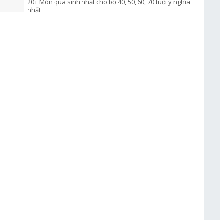
20+ Món quà sinh nhật cho bố 40, 50, 60, 70 tuổi ý nghĩa
nhất