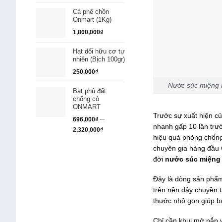
Cà phê chồn
Onmart (1Kg)
1,800,000
₫
Hạt dổi hữu cơ tự
nhiên (Bịch 100gr)
250,000
₫
Nước súc miệng H
Bạt phủ đất
chống cỏ
ONMART
Trước sự xuất hiện củ
–
696,000
₫
nhanh gấp 10 lần trướ
2,320,000
₫
hiệu quả phòng chống
chuyên gia hàng đầu
đời
nước súc miệng
Đây là dòng sản phẩm
trên nền dây chuyền 
thước nhỏ gọn giúp b
Chỉ cần khui mở nắp v