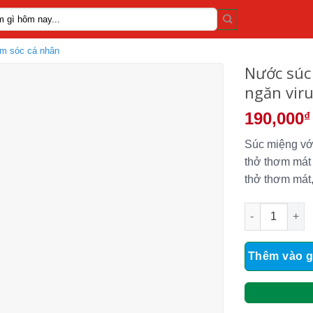
m sóc cá nhân
Nước súc
ngăn vir
190,000
₫
Súc miệng vớ
thở thơm mát 
thở thơm mát,
Nước súc miện
Thêm vào g