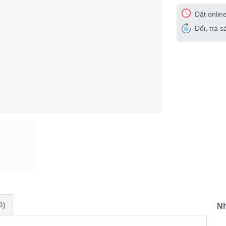
Đặt onlin
Đổi, trả 
0)
N