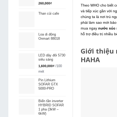
260,000
₫
Theo WHO cho biết có
và tiếp xúc gần với 
Than củi cafe
chúng ta là nơi trú n
phải làm sao mới bả
mua ngay
nước súc
hỗ trợ điều trị nhiều
Loa di động
Onmart 88018
Giới thiệu
LED dây đôi 5730
HAHA
siêu sáng
/100
1,600,000
₫
mét
Pin Lithium
SOFAR GTX
5000-PRO
Biến tần inverter
HYBRID SOFAR
1 pha (3kW –
6kW)