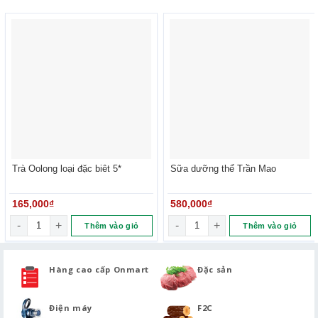
Trà Oolong loại đặc biêt 5*
Sữa dưỡng thể Trần Mao
165,000
₫
580,000
₫
Trà Oolong loại đặc biêt 5* số lượng
Sữa dưỡng thể Trần Mao số l
Thêm vào giỏ
Thêm vào giỏ
Hàng cao cấp Onmart
Đặc sản
Điện máy
F2C