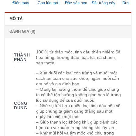
Điện máy
Gạo lúa mới
Đặc sản heo
Đất trồng cây
Dược li
MÔ TẢ
ĐÁNH GIÁ (0)
100 % từ thảo mộc, tinh dầu thiên nhiên: Sả
THÀNH
hoa hồng, hương thảo, bạc hà, sả chanh,
PHẦN
sen thơm.
– Xua đuổi các loại côn trùng và muỗi một
cách an toàn cho sức khỏe, ngăn muỗi cắn
em bé và gia đình bạn.
– Mang lại hương thơm dễ chịu giúp chúng
ta có thể tận hưởng không gian hoa lá trong
lúc sử dụng để xua đuổi muỗi.
CÔNG
– Nhờ sự kết hợp nhiều loại tinh dầu nên sẽ
DỤNG
giúp chúng ta giảm căng thẳng sau một
ngày làm việc mệt mỏi.
– Giúp thanh lọc không khí, giúp tránh các
bệnh do vi khuẫn trong không khí lây lan.
– Khử mùi hôi và ẩm mốc khó chịu trong