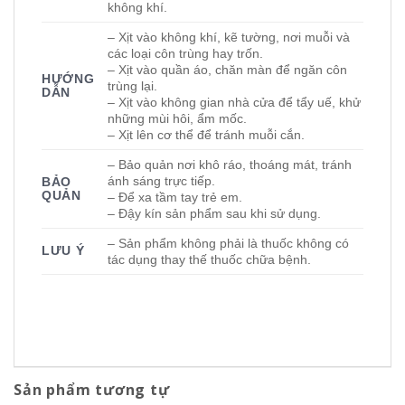
không khí.
– Xịt vào không khí, kẽ tường, nơi muỗi và
các loại côn trùng hay trốn.
– Xịt vào quần áo, chăn màn để ngăn côn
HƯỚNG
trùng lại.
DẪN
– Xịt vào không gian nhà cửa để tẩy uế, khử
những mùi hôi, ẩm mốc.
– Xịt lên cơ thể để tránh muỗi cắn.
– Bảo quản nơi khô ráo, thoáng mát, tránh
ánh sáng trực tiếp.
BẢO
QUẢN
– Để xa tầm tay trẻ em.
– Đậy kín sản phẩm sau khi sử dụng.
– Sản phẩm không phải là thuốc không có
LƯU Ý
tác dụng thay thế thuốc chữa bệnh.
Sản phẩm tương tự