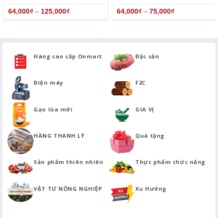
64,000
₫
–
125,000
₫
64,000
₫
–
75,000
₫
Hàng cao cấp Onmart
Đặc sản
Điện máy
F2C
Gạo lúa mới
GIA VỊ
HÀNG THANH LÝ
Quà tặng
Sản phẩm thiên nhiên
Thực phẩm chức năng
VẬT TƯ NÔNG NGHIỆP
Xu Hướng