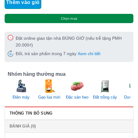
Thêm vào giỏ
Chọn mua
Đặt online giao tận nhà ĐÚNG GIỜ (nếu trễ tặng PMH
20.000₫)
Đổi, trả sản phẩm trong 7 ngày
Xem chi tiết
Nhóm hàng thường mua
Điện máy
Gạo lúa mới
Đặc sản heo
Đất trồng cây
Dược li
THÔNG TIN BỔ SUNG
ĐÁNH GIÁ (0)