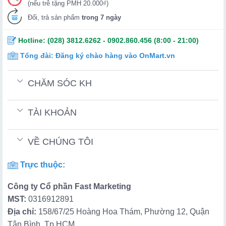
(nếu trễ tặng PMH 20.000₫)
Đổi, trả sản phẩm
trong 7 ngày
Hotline:
(028) 3812.6262
-
0902.860.456
(8:00 - 21:00)
Tổng đài:
Đăng ký chào hàng vào OnMart.vn
CHĂM SÓC KH
TÀI KHOẢN
VỀ CHÚNG TÔI
Trực thuộc:
Công ty Cổ phần Fast Marketing
MST:
0316912891
Địa chỉ:
158/67/25 Hoàng Hoa Thám, Phường 12, Quận
Tân Bình, Tp.HCM