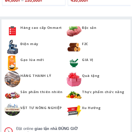
64,000
₫
–
155,000
₫
430,000
₫
Hàng cao cấp Onmart
Đặc sản
Điện máy
F2C
Gạo lúa mới
GIA VỊ
HÀNG THANH LÝ
Quà tặng
Sản phẩm thiên nhiên
Thực phẩm chức năng
VẬT TƯ NÔNG NGHIỆP
Xu Hướng
Đặt online
giao tận nhà ĐÚNG GIỜ