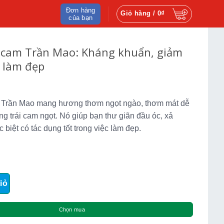
Đơn hàng
Giỏ hàng /
0
₫
của bạn
 cam Trần Mao: Kháng khuẩn, giảm
à làm đẹp
 Trần Mao mang hương thơm ngọt ngào, thơm mát dễ
g trái cam ngọt. Nó giúp bạn thư giãn đầu óc, xả
 biệt có tác dụng tốt trong việc làm đẹp.
Trần Mao: Kháng khuẩn, giảm dị ứng và làm đẹp số lượng
iỏ
Chọn mua