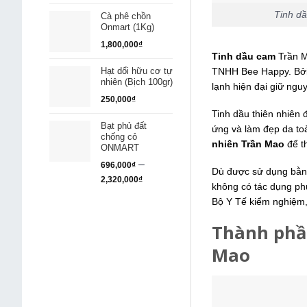
Tinh dầ
Cà phê chồn
Onmart (1Kg)
1,800,000
₫
Tinh dầu cam
Trần M
TNHH Bee Happy. Bởi
Hạt dổi hữu cơ tự
nhiên (Bịch 100gr)
lạnh hiện đại giữ ng
250,000
₫
Tinh dầu thiên nhiên
Bạt phủ đất
ứng và làm đẹp da to
chống cỏ
nhiên Trần Mao
để t
ONMART
–
696,000
₫
Dù được sử dụng bằng
2,320,000
₫
không có tác dụng ph
Bộ Y Tế kiểm nghiệm,
Thành phầ
Mao