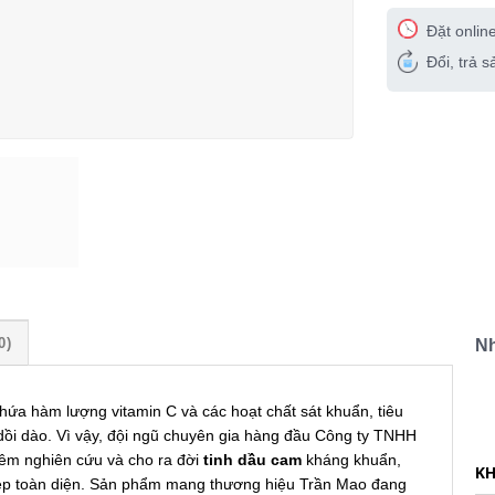
Đặt onlin
Đổi, trả 
0)
N
hứa hàm lượng vitamin C và các hoạt chất sát khuẩn, tiêu
dồi dào. Vì vậy, đội ngũ chuyên gia hàng đầu Công ty TNHH
êm nghiên cứu và cho ra đời
tinh dầu cam
kháng khuẩn,
KH
đẹp toàn diện. Sản phẩm mang thương hiệu Trần Mao đang