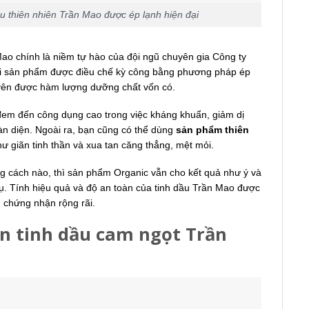
u thiên nhiên Trần Mao được ép lạnh hiện đại
ao chính là niềm tự hào của đội ngũ chuyên gia Công ty
 sản phẩm được điều chế kỳ công bằng phương pháp ép
uyên được hàm lượng dưỡng chất vốn có.
 đem đến công dụng cao trong việc kháng khuẩn, giảm dị
àn diện. Ngoài ra, bạn cũng có thể dùng
sản phẩm thiên
hư giãn tinh thần và xua tan căng thẳng, mệt mỏi.
 cách nào, thì sản phẩm Organic vẫn cho kết quả như ý và
ụ. Tính hiệu quả và độ an toàn của tinh dầu Trần Mao được
 chứng nhận rộng rãi.
n tinh dầu cam ngọt Trần