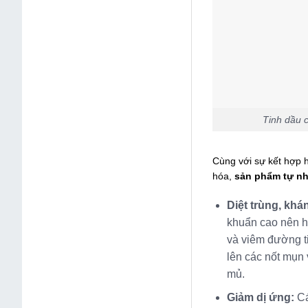
Tinh dầu 
Cùng với sự kết hợp 
hóa,
sản phẩm tự nh
Diệt trùng, kh
khuẩn cao nên hỗ
và viêm đường ti
lên các nốt mụn 
mủ.
Giảm dị ứng:
Cá