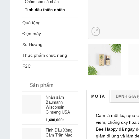
Chăm sóc cá nhân
Tinh dầu thiên nhiên
Quà tặng
Điện máy
Xu Hướng
Thực phẩm chức năng
F2C
Sản phẩm
MÔ TẢ
ĐÁNH GIÁ (
Nhân sâm
Baumann
Wisconsin
Ginseng USA
Cam là một loại quả c
1,400,000
₫
viêm, chống oxy hóa 
Bee Happy đã ngày đ
Tinh Dầu Xông
Cảm Trần Mao
giảm dị ứng và làm 