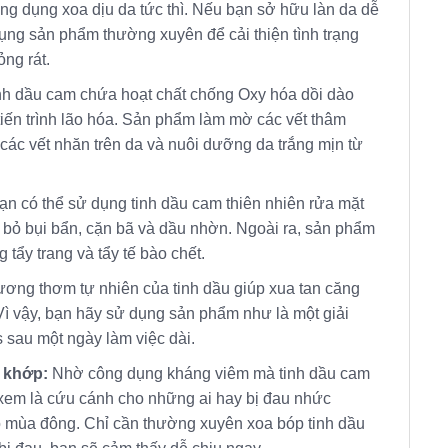
g dụng xoa dịu da tức thì. Nếu bạn sở hữu làn da dễ
ụng sản phẩm thường xuyên để cải thiện tình trạng
ng rát.
nh dầu cam chứa hoạt chất chống Oxy hóa dồi dào
iến trình lão hóa. Sản phẩm làm mờ các vết thâm
các vết nhăn trên da và nuôi dưỡng da trắng mịn từ
ạn có thể sử dụng tinh dầu cam thiên nhiên rửa mặt
 bỏ bụi bẩn, cặn bã và dầu nhờn. Ngoài ra, sản phẩm
 tẩy trang và tẩy tế bào chết.
ơng thơm tự nhiên của tinh dầu giúp xua tan căng
Vì vậy, bạn hãy sử dụng sản phẩm như là một giải
 sau một ngày làm việc dài.
 khớp:
Nhờ công dụng kháng viêm mà tinh dầu cam
em là cứu cánh cho những ai hay bị đau nhức
mùa đông. Chỉ cần thường xuyên xoa bóp tinh dầu