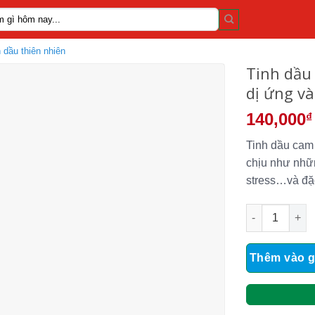
 dầu thiên nhiên
Tinh dầu
dị ứng v
140,000
₫
Tinh dầu cam
chịu như nhữn
stress…và đặc
Tinh dầu cam 
Thêm vào g