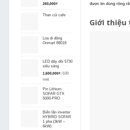
được tin dùng rộng r
260,000
₫
Than củi cafe
Giới thiệu
Loa di động
Onmart 88018
LED dây đôi 5730
siêu sáng
/100
1,600,000
₫
mét
Pin Lithium
SOFAR GTX
5000-PRO
Biến tần inverter
HYBRID SOFAR
1 pha (3kW –
6kW)