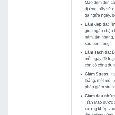
Mao đem đến côn
dị ứng, hãy sử d
da ngứa ngáy, bỏ
Làm đẹp da:
Ti
giúp ngăn chặn t
nám, tàn nhang, 
sâu bên trong.
Làm sạch da:
B
mỗi ngày để loại
còn có công dụng
Giảm Stress:
Hư
thẳng, mệt mỏi. 
pháp giảm stress
Giảm đau nhức
Trần Mao được x
xương khớp vào 