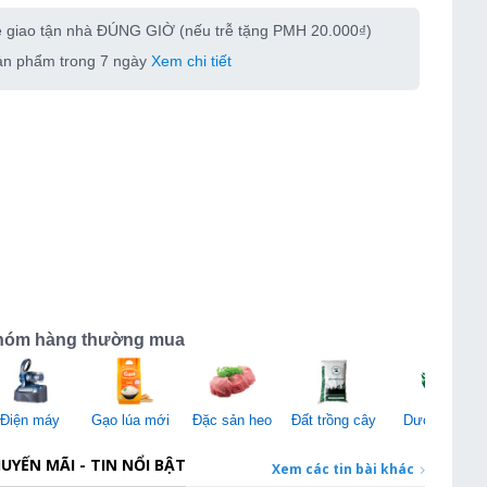
e giao tận nhà ĐÚNG GIỜ (nếu trễ tặng PMH 20.000₫)
sản phẩm trong 7 ngày
Xem chi tiết
hóm hàng thường mua
Điện máy
Gạo lúa mới
Đặc sản heo
Đất trồng cây
Dược liệu
UYẾN MÃI - TIN NỔI BẬT
Xem các tin bài khác