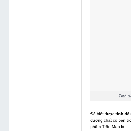
Tinh d
Để biết được
tinh dầ
dưỡng chất có bên tr
phẩm Trần Mao là: