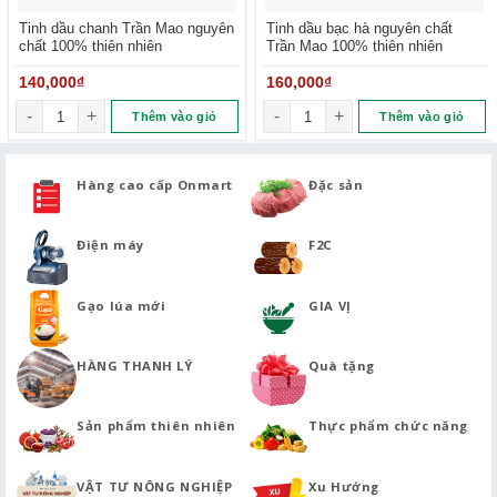
Tinh dầu chanh Trần Mao nguyên
Tinh dầu bạc hà nguyên chất
chất 100% thiên nhiên
Trần Mao 100% thiên nhiên
140,000
₫
160,000
₫
Tinh dầu chanh Trần Mao nguyên chất 100% thiên nhiên số lư
Tinh dầu bạc hà nguyên chất 
Thêm vào giỏ
Thêm vào giỏ
Hàng cao cấp Onmart
Đặc sản
Điện máy
F2C
Gạo lúa mới
GIA VỊ
HÀNG THANH LÝ
Quà tặng
Sản phẩm thiên nhiên
Thực phẩm chức năng
VẬT TƯ NÔNG NGHIỆP
Xu Hướng