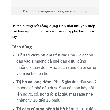
Xông tinh dầu giảm stress, đuổi côn trùng
Để tận hưởng hết
công dụng tinh dầu khuynh diệp
,
bạn hãy áp dụng một số cách sử dụng phổ biến dưới
đây:
Cách dùng
Điều trị viêm nhiễm trên da
: Pha 3 giọt tinh
dầu vào 1 muỗng cà phê dầu ô liu, dùng
muỗng khuấy đều. Rửa sạch vùng da bị sưng
viêm rồi bôi lên trên.
Trị ho và long đờm:
Pha 5 giọt tinh dầu vào 2
muỗng cà phê dầu dừa. Sau đó, bạn hãy bôi
lên ngực, cổ, họng rồi bắt đầu massage nhẹ
nhàng từ 10 đến 15 phút.
Trị cảm cúm và bệnh lý hô hấp:
Hít trực tiếp