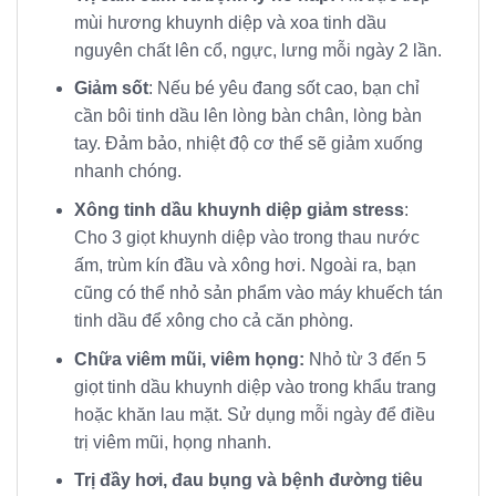
mùi hương khuynh diệp và xoa tinh dầu
nguyên chất lên cổ, ngực, lưng mỗi ngày 2 lần.
Giảm sốt
: Nếu bé yêu đang sốt cao, bạn chỉ
cần bôi tinh dầu lên lòng bàn chân, lòng bàn
tay. Đảm bảo, nhiệt độ cơ thể sẽ giảm xuống
nhanh chóng.
Xông tinh dầu khuynh diệp
giảm stress
:
Cho 3 giọt khuynh diệp vào trong thau nước
ấm, trùm kín đầu và xông hơi. Ngoài ra, bạn
cũng có thể nhỏ sản phẩm vào máy khuếch tán
tinh dầu để xông cho cả căn phòng.
Chữa viêm mũi, viêm họng:
Nhỏ từ 3 đến 5
giọt tinh dầu khuynh diệp vào trong khẩu trang
hoặc khăn lau mặt. Sử dụng mỗi ngày để điều
trị viêm mũi, họng nhanh.
Trị đầy hơi, đau bụng và bệnh đường tiêu