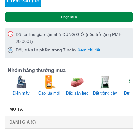
Thêm vào giỏ
Chọn mua
Đặt online giao tận nhà ĐÚNG GIỜ (nếu trễ tặng PMH
20.000₫)
Đổi, trả sản phẩm trong 7 ngày
Xem chi tiết
Nhóm hàng thường mua
Điện máy
Gạo lúa mới
Đặc sản heo
Đất trồng cây
Dược li
MÔ TẢ
ĐÁNH GIÁ (0)