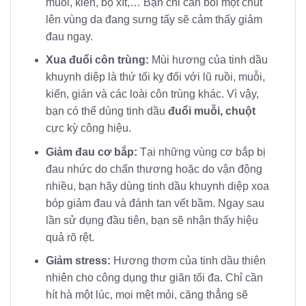
muỗi, kiến, bọ xít,… Bạn chỉ cần bôi một chút
lên vùng da đang sưng tấy sẽ cảm thấy giảm
đau ngay.
Xua đuổi côn trùng:
Mùi hương của tinh dầu
khuynh diệp là thứ tối kỵ đối với lũ ruồi, muỗi,
kiến, gián và các loài côn trùng khác. Vì vậy,
bạn có thể dùng tinh dầu
đuổi muỗi, chuột
cực kỳ công hiệu.
Giảm đau cơ bắp:
Tại những vùng cơ bắp bị
đau nhức do chấn thương hoặc do vận động
nhiều, bạn hãy dùng tinh dầu khuynh diệp xoa
bóp giảm đau và đánh tan vết bầm. Ngay sau
lần sử dụng đầu tiên, bạn sẽ nhận thấy hiệu
quả rõ rệt.
Giảm stress:
Hương thơm của tinh dầu thiên
nhiên cho công dụng thư giãn tối đa. Chỉ cần
hít hà một lúc, mọi mệt mỏi, căng thẳng sẽ