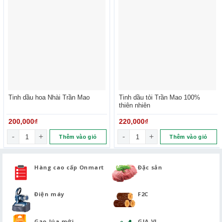
Tinh dầu hoa Nhài Trần Mao
Tinh dầu tỏi Trần Mao 100%
thiên nhiên
200,000
₫
220,000
₫
Tinh dầu hoa Nhài Trần Mao số lượng
Tinh dầu tỏi Trần Mao 100% th
Thêm vào giỏ
Thêm vào giỏ
Hàng cao cấp Onmart
Đặc sản
Điện máy
F2C
Gạo lúa mới
GIA VỊ