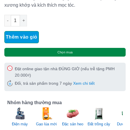
xương khớp và kích thích mọc tóc.
Tinh dầu sả chanh Trần Mao nguyên chất 100% thiên nhiên số
Thêm vào giỏ
Chọn mua
Đặt online giao tận nhà ĐÚNG GIỜ (nếu trễ tặng PMH
20.000₫)
Đổi, trả sản phẩm trong 7 ngày
Xem chi tiết
Nhóm hàng thường mua
Điện máy
Gạo lúa mới
Đặc sản heo
Đất trồng cây
Dược li