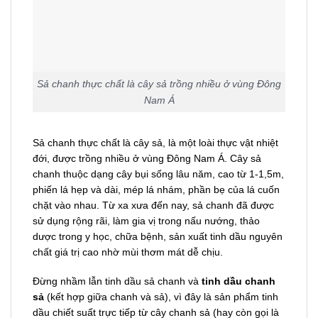
Sả chanh thực chất là cây sả trồng nhiều ở vùng Đông
Nam Á
Sả chanh thực chất là cây sả, là một loài thực vật nhiệt
đới, được trồng nhiều ở vùng Đông Nam Á. Cây sả
chanh thuộc dạng cây bụi sống lâu năm, cao từ 1-1,5m,
phiến lá hẹp và dài, mép lá nhám, phần bẹ của lá cuốn
chặt vào nhau. Từ xa xưa đến nay, sả chanh đã được
sử dụng rộng rãi, làm gia vị trong nấu nướng, thảo
dược trong y học, chữa bệnh, sản xuất tinh dầu nguyên
chất giá trị cao nhờ mùi thơm mát dễ chịu.
Đừng nhầm lẫn tinh dầu sả chanh và
tinh dầu chanh
sả
(kết hợp giữa chanh và sả), vì đây là sản phẩm tinh
dầu chiết suất trực tiếp từ cây chanh sả (hay còn gọi là