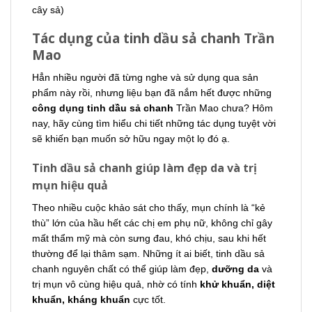
cây sả)
Tác dụng của tinh dầu sả chanh Trần
Mao
Hẳn nhiều người đã từng nghe và sử dụng qua sản
phẩm này rồi, nhưng liệu bạn đã nắm hết được những
công dụng tinh dầu sả chanh
Trần Mao chưa? Hôm
nay, hãy cùng tìm hiểu chi tiết những tác dụng tuyệt vời
sẽ khiến bạn muốn sở hữu ngay một lọ đó ạ.
Tinh dầu sả chanh giúp làm đẹp da và trị
mụn hiệu quả
Theo nhiều cuộc khảo sát cho thấy, mụn chính là “kẻ
thù” lớn của hầu hết các chị em phụ nữ, không chỉ gây
mất thẩm mỹ mà còn sưng đau, khó chịu, sau khi hết
thường để lại thâm sạm. Những ít ai biết, tinh dầu sả
chanh nguyên chất có thể giúp làm đẹp,
dưỡng da
và
trị mụn vô cùng hiệu quả, nhờ có tính
khử khuẩn, diệt
khuẩn, kháng khuẩn
cực tốt.